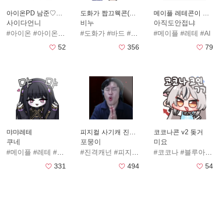
아이온PD 남준♡인섭
도화가 짭끄웩콘(추가중)
메이플 레테콘이 쓰고싶어요
사이다언니
비누
아직도안접냐
#아이온
#아이온2
#아이온PD
#도화가
#남준
#바드
#인섭
#로스트아크
#남준이형
#메이플
#인섭이형
#레테
#AI
#주
52
356
79
먀먀레테
피지컬 사기캐 진격캐넌
코코나콘 v2 돚거
쿠네
포뭉이
미요
#메이플
#레테
#메이플스토리
#진격캐넌
#피지컬
#생태계교란종
#코코나
#블루아카
#노캠을 
#
331
494
54