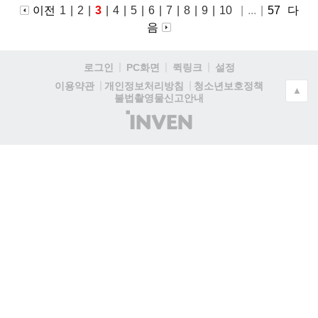
이전
1
|
2
|
3
|
4
|
5
|
6
|
7
|
8
|
9
|
10
|
...
|
57
다
음
로그인
PC화면
퀵링크
설정
청소년보호정책
이용약관
개인정보처리방침
▲
불법촬영물신고안내
(주)
인
벤