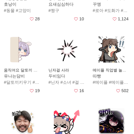
호낭이
요새심심하다
꾸엥
#동물
#고양이
#짱구
#로아
#도화가
#인장
28
10
1,124
움직여요 달토끼 키우기콘
닌자걸 사라
메이플 직업별 놀람콘
유나는담비
두비임다
따빵
#달토끼키우기
#린
#니아
#닌자
#미호
#소녀
#실라
#걸
#유나
#사라
#메이플
#메이플스토리
19
16
502