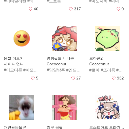
#이터널리턴
#레니콘
#레니
#도로롱
#마노사바
#마마재
#
46
317
9
움짤 이모지
명빵필드 니니콘
로아콘2
사이다언니
Cococonut
Cococonut
#이모티콘
#이모지
#표정티콘
#명일방주
#표정
#엔드필드
#움짤
#니니콘
#로아
#또리콩
#코코넛콘
#코코넛콘
#또
5
27
932
개인용동물콘
짱구 움짤
로스트아크 도화가 인장콘