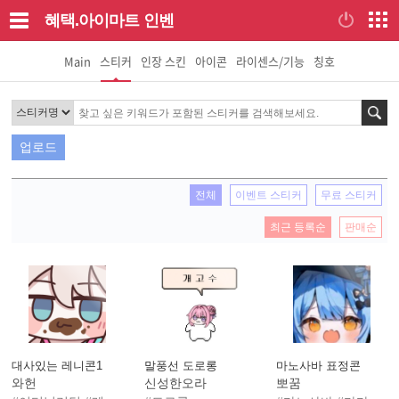
혜택.아이마트
인벤
Main
스티커
인장 스킨
아이콘
라이센스/기능
칭호
검색
업로드
전체
이벤트 스티커
무료 스티커
최근 등록순
판매순
대사있는 레니콘1
말풍선 도로롱
마노사바 표정콘
와헌
신성한오라
뽀꿈