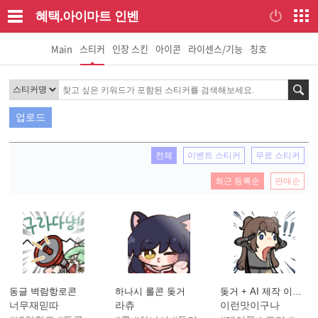
혜택.아이마트
인벤
Main
스티커
인장 스킨
아이콘
라이센스/기능
칭호
검색
업로드
전체
이벤트 스티커
무료 스티커
최근 등록순
판매순
동글 벽람항로콘
하나시 롤콘 돚거
돚거 + AI 제작 이모티콘
너무재믿따
라츄
이런맛이구나