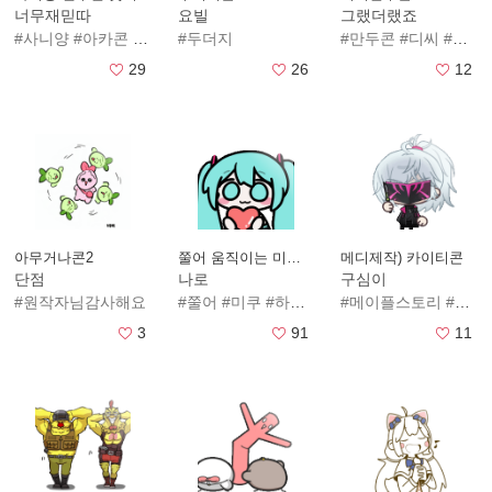
너무재믿따
요빌
그랬더랬죠
#사니양
#아카콘
#돚거
#귀여운
#두더지
#수인
#미연시
#사니
#만두콘
#다모
#디씨
#키위
#디시만두콘
#
29
26
12
아무거나콘2
쭐어 움직이는 미쿠콘
메디제작) 카이티콘
단점
나로
구심이
#원작자님감사해요
#쭐어
#미쿠
#하츠네미쿠
#메이플스토리
#메이플
3
91
11