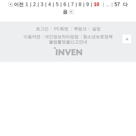
이전
1
|
2
|
3
|
4
|
5
|
6
|
7
|
8
|
9
|
10
|
...
|
57
다
음
로그인
PC화면
퀵링크
설정
청소년보호정책
이용약관
개인정보처리방침
▲
불법촬영물신고안내
(주)
인
벤