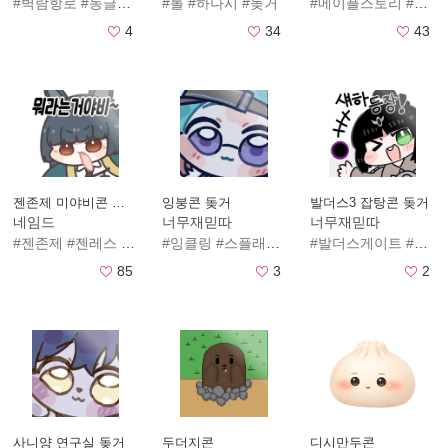
#벽람항로
#동글동글
#돚거
#롤
#하나시
#귀여운
#돚거
#줄
#메이플스토리
#메이플
4
34
43
젠존제 미야비콘 돚거
잉붕콘 돚거
발더스3 잡탕콘 돚거
네임드
너무재믿따
너무재믿따
#젠존제
#젠레스
#찢
#미야비
#잉클링
#스플래툰3
#잉클링갤많관부
#발더스게이트
#연어
#발더스
85
3
2
사니양 연구실 돚거
두더지콘
디시만두콘