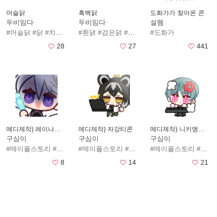
머슬닭
흑백닭
도화가가 찾아온 콘
두비임다
두비임다
설렘
#머슬닭
#닭
#치킨
#근육질
#흰댉
#검은덝
#병아리
#도화가
28
27
441
메디제작) 레이나티콘
메디제작) 자강티콘
메디제작) 니키앵글러티콘
구심이
구심이
구심이
#메이플스토리
#메이플
#메이플스토리
#레이나
#아르테리아
#메이플
#메이플스토리
#도원경
#자강
#영감
#메이플
8
14
21