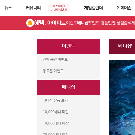
로스트아크
뉴스
커뮤니티
게임캘린더
게이머존
기대평 이벤트
혜택
. 아이마트
이벤트
베니샵
포인트 경품
인벤 상점
출석
이벤트
베니샵
진행 중인 이벤트
종료된 이벤트
베니샵
베니샵 상품 보기
10,000베니 미만
10,000베니 이상