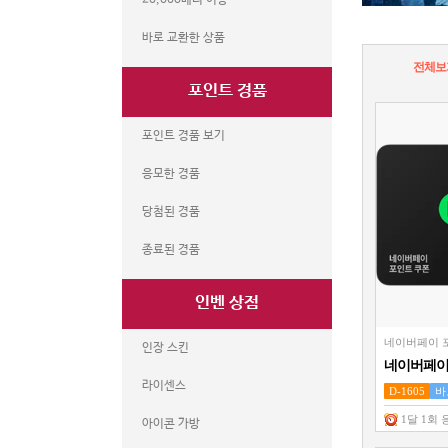
20,000베니 이상
바로 교환한 상품
전체보
포인트 경품
포인트 경품 보기
응모한 경품
당첨된 경품
종료된 경품
인벤 상점
네이버페이 
인장 스킨
네이버페이 
원권
라이센스
D-1605
바
1달 1회 
아이콘 가방