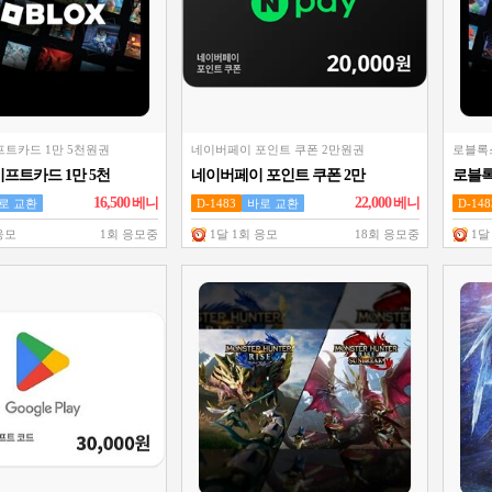
트카드 1만 5천원권
네이버페이 포인트 쿠폰 2만원권
로블록
프트카드 1만 5천
네이버페이 포인트 쿠폰 2만
로블록
원권
16,500
베니
22,000
베니
로 교환
D-1483
바로 교환
D-148
응모
1회 응모중
1달 1회 응모
18회 응모중
1달