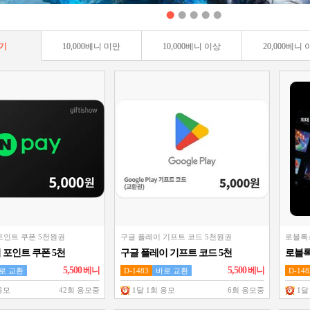
기
10,000베니 미만
10,000베니 이상
20,000베니
포인트 쿠폰 5천원권
구글 플레이 기프트 코드 5천원권
로블록
포인트 쿠폰 5천
구글 플레이 기프트 코드 5천
로블록
원권
5,500
베니
5,500
베니
로 교환
D-1483
바로 교환
D-148
응모
42회 응모중
1달 1회 응모
6회 응모중
1달