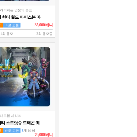
울려퍼지는 영웅의 증표
 헌터 월드 아이스본 마
에디션 (스팀코드)
35,000
베니
3
바로 교환
 1회 응모
2회 응모중
 대모험 시리즈
티 스트랏슈 드래곤 퀘
다이의 대모험 디지털 디
1
개 남음
3
바로 교환
에디션 (스팀코드)
70,000
베니