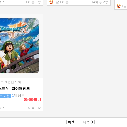
응모
1회 응모중
1달 1회 응모
14회 응모중
1달
로 재현된 드퀘
트 VII 리이매진드
스 에디션 (스팀코
1
개 남음
로 교환
80,000
베니
응모
0회 응모중
이전
1
다음