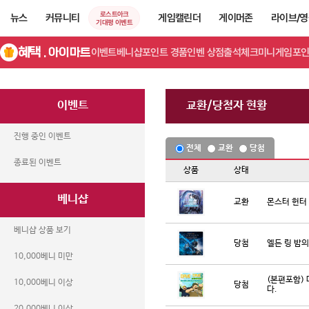
로스트아크
뉴스
커뮤니티
게임캘린더
게이머존
라이브/
기대평 이벤트
혜택
. 아이마트
이벤트
베니샵
포인트 경품
인벤 상점
출석체크
미니게임
포인
이벤트
교환/당첨자 현황
진행 중인 이벤트
전체
교환
당첨
종료된 이벤트
상품
상태
베니샵
교환
몬스터 헌터
베니샵 상품 보기
당첨
엘든 링 밤
10,000베니 미만
(본편포함) 
10,000베니 이상
당첨
다.