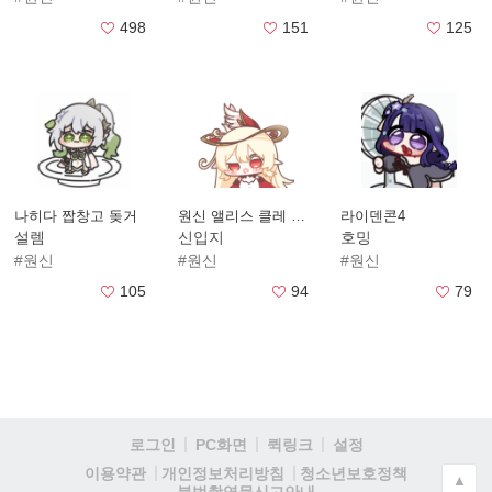
498
151
125
나히다 짭창고 돚거
원신 앨리스 클레 짭밋다콘
라이덴콘4
설렘
신입지
호밍
#원신
#원신
#원신
105
94
79
로그인
PC화면
퀵링크
설정
청소년보호정책
이용약관
개인정보처리방침
▲