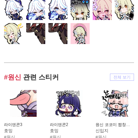
#원신
관련 스티커
전체 보기
라이덴콘3
라이덴콘2
원신 코코미 짭창고 돚거
호밍
호밍
신입지
#원신
#원신
#원신