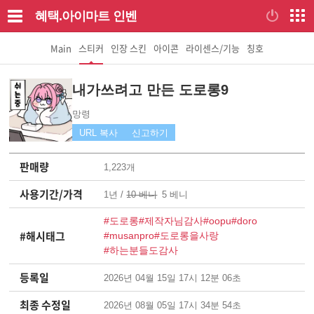
혜택.아이마트
인벤
Main
스티커
인장 스킨
아이콘
라이센스/기능
칭호
내가쓰려고 만든 도로롱9
망령
URL 복사
신고하기
판매량
1,223개
사용기간/가격
1년 /
10 베니
5 베니
#도로롱
#제작자님감사
#oopu
#doro
#해시태그
#musanpro
#도로롱을사랑
#하는분들도감사
등록일
2026년 04월 15일 17시 12분 06초
최종 수정일
2026년 08월 05일 17시 34분 54초