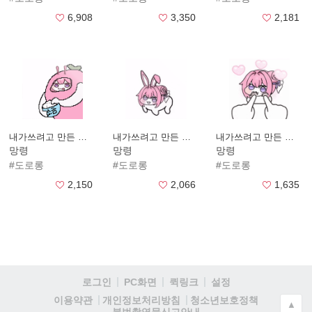
6,908
3,350
2,181
내가쓰려고 만든 도로롱4
내가쓰려고 만든 도로롱3
내가쓰려고 만든 도로롱6
망령
망령
망령
#도로롱
#도로롱
#도로롱
2,150
2,066
1,635
로그인
PC화면
퀵링크
설정
청소년보호정책
이용약관
개인정보처리방침
▲