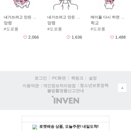
내가쓰려고 만든 도로롱3
내가쓰려고 만든 도로롱6
메이플 다시 하면 안돼?
망령
망령
학교
#도로롱
#도로롱
#도로롱
2,066
1,636
1,488
로그인
PC화면
퀵링크
설정
청소년보호정책
이용약관
개인정보처리방침
▲
불법촬영물신고안내
(주)
인
벤