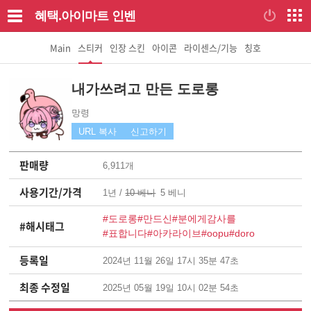
혜택.아이마트
인벤
Main
스티커
인장 스킨
아이콘
라이센스/기능
칭호
내가쓰려고 만든 도로롱
망령
URL 복사
신고하기
판매량
6,911개
사용기간/가격
1년 /
10 베니
5 베니
#도로롱
#만드신
#분에게감사를
#해시태그
#표합니다
#아카라이브
#oopu
#doro
등록일
2024년 11월 26일 17시 35분 47초
최종 수정일
2025년 05월 19일 10시 02분 54초