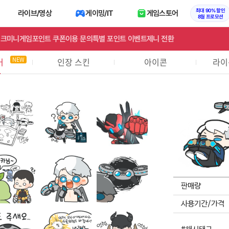
최대 90% 할인
라이브/영상
게이밍/IT
게임스토어
8월 프로모션
체크
미니게임
포인트 쿠폰
이용 문의
특별 포인트 이벤트
제니 전환
커
인장 스킨
아이콘
라이
판매량
사용기간/가격