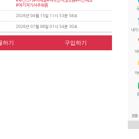
#유산스카
#이새날
#허락받지않았음
#미안해요
#여기저기서주워옴
2026년 04월 15일 11시 53분 58초
2026년 07월 08일 01시 54분 30초
물하기
구입하기