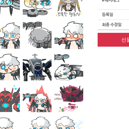
#해시태그
등록일
최종 수정일
선