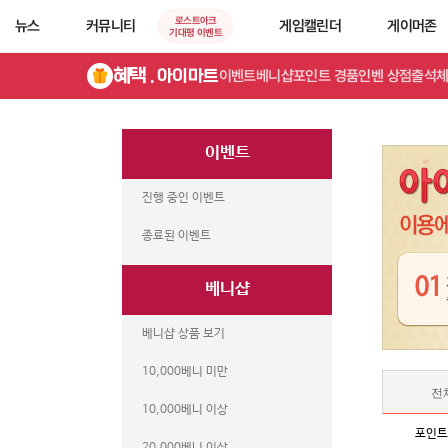
로스트아크
뉴스
커뮤니티
게임캘린더
게이머존
기대평 이벤트
혜택
. 아이마트
이벤트
베니샵
포인트 경품
인벤 상점
출석
이벤트
진행 중인 이벤트
종료된 이벤트
베니샵
베니샵 상품 보기
10,000베니 미만
전
10,000베니 이상
포인트