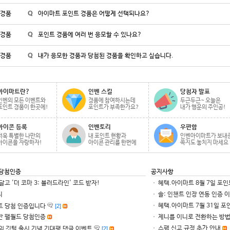
경품
아이마트 포인트 경품은 어떻게 선택되나요?
경품
포인트 경품에 여러 번 응모할 수 있나요?
경품
내가 응모한 경품과 당첨된 경품을 확인하고 싶습니다.
아이마트란?
인벤 스킬
당첨자 발표
인벤의 모든 이벤트와
경품에 참여하시는데
두근두근~ 오늘은
포인트 경품이 한곳에!
포인트가 부족한가요?
내가 행운의 주인공!
아이콘 등록
인벤토리
우편함
더욱 특별한 나만의
내 포인트 현황과
인벤아이마트가 보내
아이콘을 자랑하자!
아이콘 관리를 한번에
쪽지도 놓치지 마세요
 당첨인증
공지사항
달고 '더 코마 3: 블러드라인' 코드 받자!
혜택.아이마트 8월 7일 포인
니
솔: 인챈트 인장 연동 인증 
혜택.아이마트 7월 31일 포
트 당첨 인증입니다
[2]
만 팰월드 당첨인증
제니를 이니로 전환하는 방법
스팸 신고 규정 추가 안내
의 깃털 출시 기념 기대평 댓글 이벤트
[2]