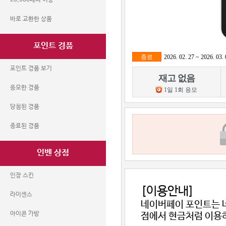
20,000베니 이상
바로 교환한 상품
포인트 경품
종료
2026. 02. 27 ~ 2026. 03.
포인트 경품 보기
재고 없음
응모한 경품
1일 1회 응모
당첨된 경품
종료된 경품
인벤 상점
인장 스킨
[이용안내]
라이센스
네이버페이 포인트는 
아이콘 가방
점에서 현금처럼 이용하