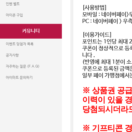
인벤 벨트
[사용방법]
모바일 : 네이버페이>
아이콘 구입
PC : 네이버페이 > 
커뮤니티
[이용가이드]
포인트는 1인당 최대 
이벤트 당첨자 목록
쿠폰이 정상적으로 등록
니다 .
공지사항
(반영에 최대 1분이 
자주하는 질문 (F.A.Q)
쿠폰으로 등록된 금액은
일부 페이 가맹점에서는
아이마트 문의하기
※ 상품권 공급
이력이 있을 
당첨되시더라도
※ 기프티콘 