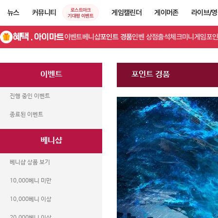
로스트아크
뉴스
커뮤니티
게임캘린더
게이머존
라이브/
기대평 이벤트
혜택
. 아이마트
이벤트
베니샵
포인트 경품
인벤 상점
출석체크
미니게임
포인
이벤트
포인트 경품
진행 중인 이벤트
종료된 이벤트
베니샵
베니샵 상품 보기
10,000베니 미만
10,000베니 이상