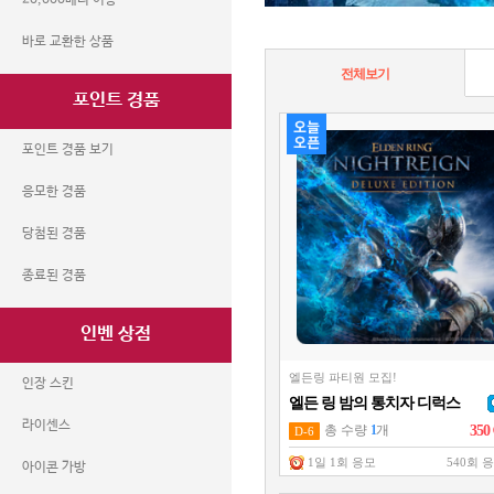
20,000베니 이상
바로 교환한 상품
전체보기
포인트 경품
포인트 경품 보기
응모한 경품
당첨된 경품
종료된 경품
인벤 상점
엘든링 파티원 모집!
인장 스킨
엘든 링 밤의 통치자 디럭스
에디션 (스팀코드)
라이센스
총 수량
1
개
350
D-6
1일 1회 응모
540회 
아이콘 가방