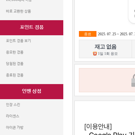
20,000베니 이상
바로 교환한 상품
포인트 경품
종료
2025. 07. 25 ~ 2025. 07.
포인트 경품 보기
재고 없음
응모한 경품
1일 1회 응모
당첨된 경품
종료된 경품
인벤 상점
인장 스킨
라이센스
[이용안내]
아이콘 가방