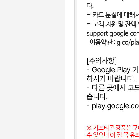
다.
-
카드 분실에 대해
-
고객 지원 및 잔액
support.google.
이용약관 : g.co/pla
[주의사항]
- Google Pla
하시기 바랍니다.
- 다른 곳에서 코
습니다.
- play.google
※ 기프티콘 경품은 구
수 있으니 이 점 꼭 유