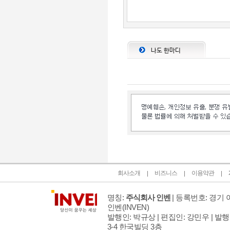
나도 한마디
회사소개
비즈니스
이용약관
명칭:
주식회사 인벤
| 등록번호: 경기 아
인벤
(INVEN)
발행인: 박규상 | 편집인: 강민우 |
발행
3-4 한국빌딩 3층