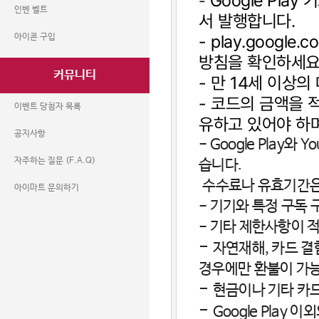
Google Play
기
-
인벤 벨트
서 발행합니다.
- play.googl
아이콘 구입
방침을 확인하세요
커뮤니티
- 만 14세 이상
- 코드의 금액을 적
이벤트 당첨자 목록
유하고 있어야 하
공지사항
- Google Play
자주하는 질문 (F.A.Q)
습니다.
수수료나 유효기간은
아이마트 문의하기
- 기기와 특정 구독
- 기타 제한사항이 
-
자연재해, 카드 결
경우에만 환불이 가
-
현금이나 기타 카드
-
Google Play