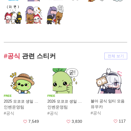
#공식
관련 스티커
전체 보기
FREE
FREE
블아 공식 임티 모음
2025 모코코 생일 스티커
2026 모코코 생일 스티커
유우카
인벤운영팀
인벤운영팀
#공식
#공식
#공식
117
7,549
3,830