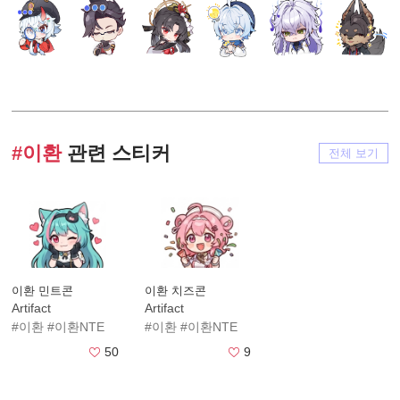
#이환
관련 스티커
전체 보기
이환 민트콘
이환 치즈콘
Artifact
Artifact
#이환
#이환NTE
#이환
#이환NTE
50
9