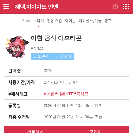
혜택.아이마트
인벤
Main
스티커
인장 스킨
아이콘
라이센스/기능
칭호
이환 공식 이모티콘
Artifact
URL 복사
신고하기
판매량
32개
사용기간/가격
1년 /
10 베니
5 베니
#해시태그
#이환
#이환NTE
#공식콘
등록일
2026년 04월 19일 10시 45분 11초
최종 수정일
2026년 04월 25일 21시 30분 25초
선물하기
구입하기