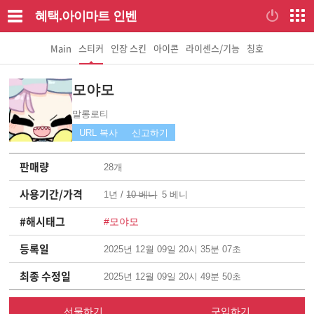
혜택.아이마트
인벤
Main
스티커
인장 스킨
아이콘
라이센스/기능
칭호
모야모
말롱로티
URL 복사
신고하기
판매량
28개
사용기간/가격
1년 /
10 베니
5 베니
#해시태그
#모야모
등록일
2025년 12월 09일 20시 35분 07초
최종 수정일
2025년 12월 09일 20시 49분 50초
선물하기
구입하기