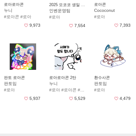
로아로아콘
로아콘
2025 모코코 생일 스티커
누니
Cococonut
인벤운영팀
#로아콘
#로아
#로아
#로아
9,973
7,393
7,554
판토 로아콘
로아로아콘 2탄
환수사콘
판토임
누니
판토임
#로아
#로아
#로아콘
#로아로아콘
#로아
5,937
5,529
4,479