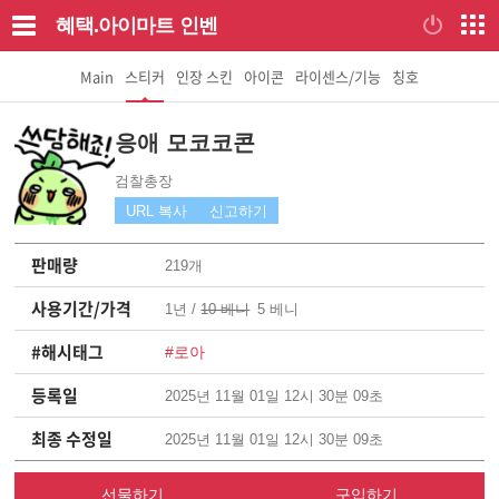
혜택.아이마트
인벤
Main
스티커
인장 스킨
아이콘
라이센스/기능
칭호
응애 모코코콘
검찰총장
URL 복사
신고하기
판매량
219개
사용기간/가격
1년 /
10 베니
5 베니
#해시태그
#로아
등록일
2025년 11월 01일 12시 30분 09초
최종 수정일
2025년 11월 01일 12시 30분 09초
선물하기
구입하기