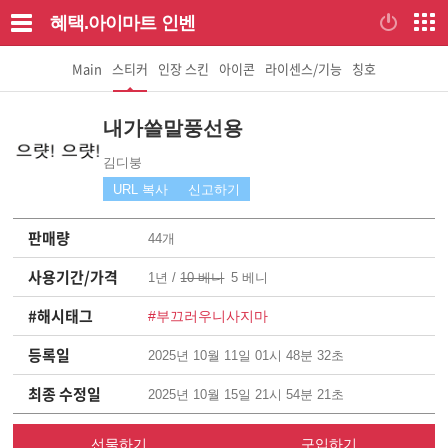
혜택.아이마트
인벤
Main
스티커
인장 스킨
아이콘
라이센스/기능
칭호
내가쓸말풍선용
김디붕
URL 복사
신고하기
판매량
44개
사용기간/가격
1년 /
10 베니
5 베니
#해시태그
#부끄러우니사지마
등록일
2025년 10월 11일 01시 48분 32초
최종 수정일
2025년 10월 15일 21시 54분 21초
선물하기
구입하기