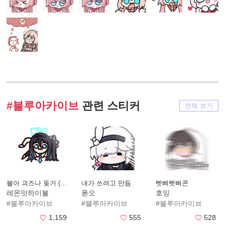
#블루아카이브
관련 스티커
전체 보기
블아 괴즈나 돚거 (추가중)
내가 쓰려고 만듬
삣삐삣삐콘
레몬맛하이볼
폳오
호밍
#블루아카이브
#블루아카이브
#블루아카이브
1,159
555
528