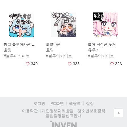
창고 블루아카콘 가맹점
코코나콘
블아 극장콘 돚거
호밍
호밍
유우카
#블루아카이브
#블루아카이브
#블루아카이브
349
333
326
로그인
PC화면
퀵링크
설정
청소년보호정책
이용약관
개인정보처리방침
▲
불법촬영물신고안내
(주)