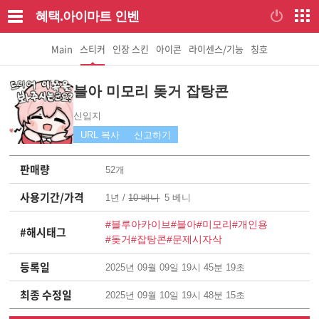
혜택.아이마트
인벤
Main
스티커
인장 스킨
아이콘
라이센스/기능
칭호
블아 미모리 돚거 잡탕콘
신입지
URL 복사
신고하기
판매량
52개
사용기간/가격
1년 /
10 베니
5 베니
#블루아카이브
#블아
#미모리
#개인용
#해시태그
#돚거
#잡탕콘
#문제시자삭
등록일
2025년 09월 09일 19시 45분 19초
최종 수정일
2025년 09월 10일 19시 48분 15초