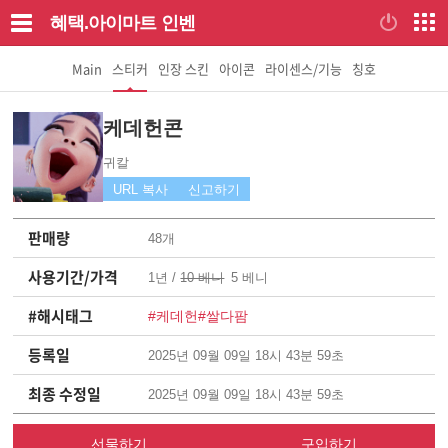
혜택.아이마트
인벤
Main
스티커
인장 스킨
아이콘
라이센스/기능
칭호
케데헌콘
귀칼
URL 복사
신고하기
판매량
48개
사용기간/가격
1년 /
10 베니
5 베니
#해시태그
#케데헌
#쌀다팜
등록일
2025년 09월 09일 18시 43분 59초
최종 수정일
2025년 09월 09일 18시 43분 59초
선물하기
구입하기