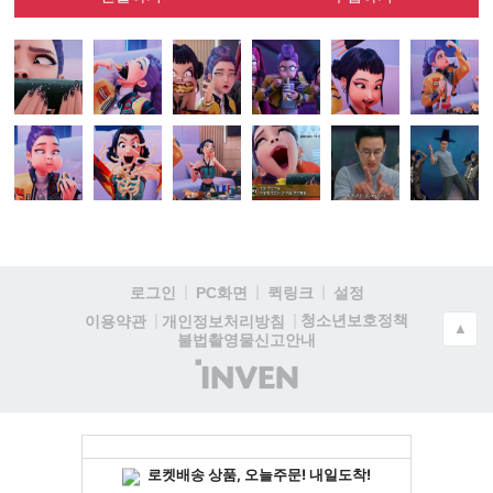
로그인
PC화면
퀵링크
설정
청소년보호정책
이용약관
개인정보처리방침
▲
불법촬영물신고안내
(주)
인
벤