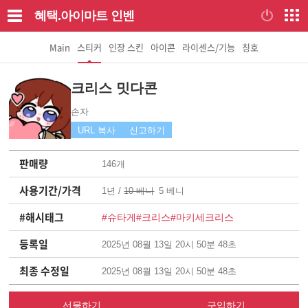
혜택.아이마트
인벤
Main
스티커
인장 스킨
아이콘
라이센스/기능
칭호
크리스 밋다콘
손자
URL 복사
신고하기
판매량
146개
사용기간/가격
1년 /
10 베니
5 베니
#해시태그
#슈타게
#크리스
#마키세크리스
등록일
2025년 08월 13일 20시 50분 48초
최종 수정일
2025년 08월 13일 20시 50분 48초
선물하기
구입하기