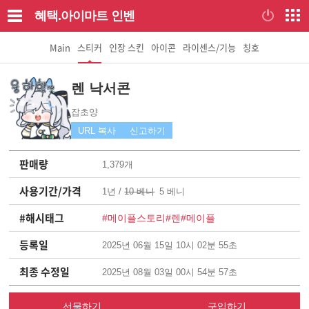
혜택.아이마트
인벤
Main
스티커
인장 스킨
아이콘
라이센스/기능
칭호
렌 낙서콘
잡초양
URL 복사
신고하기
판매량
1,379개
사용기간/가격
1년 /
10 베니
5 베니
#해시태그
#메이플스토리
#렌
#메이플
등록일
2025년 06월 15일 10시 02분 55초
최종 수정일
2025년 08월 03일 00시 54분 57초
선물하기
구입하기