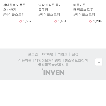
잡다한 메이플콘
말랑 카링콘 돚거
메돌이콘
호바바기
유우카
래피드스로우
#메이플스토리
#메이플스토리
#메이플스토리
1,657
1,481
1,204
로그인
PC화면
퀵링크
설정
청소년보호정책
이용약관
개인정보처리방침
▲
불법촬영물신고안내
(주)
인
벤