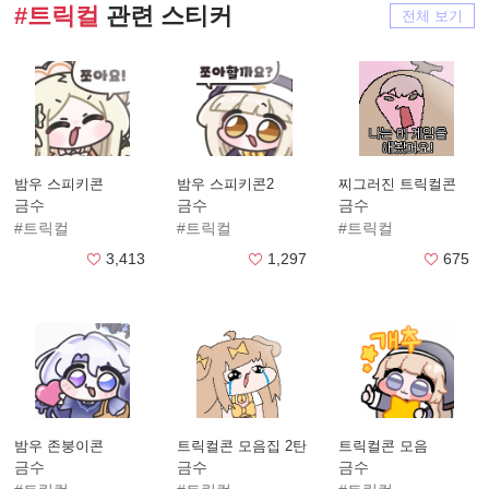
#트릭컬
관련 스티커
전체 보기
밤우 스피키콘
밤우 스피키콘2
찌그러진 트릭컬콘
금수
금수
금수
#트릭컬
#트릭컬
#트릭컬
3,413
1,297
675
밤우 존붕이콘
트릭컬콘 모음집 2탄
트릭컬콘 모음
금수
금수
금수