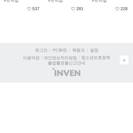
#트릭컬
#트릭컬
#트릭컬
537
281
228
로그인
PC화면
퀵링크
설정
청소년보호정책
이용약관
개인정보처리방침
▲
불법촬영물신고안내
(주)
인
벤