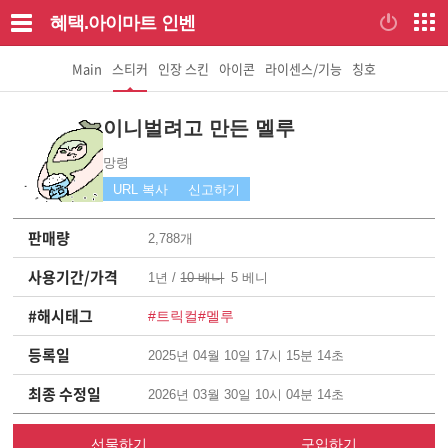
혜택.아이마트
인벤
Main
스티커
인장 스킨
아이콘
라이센스/기능
칭호
이니벌려고 만든 멜루
망령
URL 복사
신고하기
판매량
2,788개
사용기간/가격
1년 /
10 베니
5 베니
#해시태그
#트릭컬
#멜루
등록일
2025년 04월 10일 17시 15분 14초
최종 수정일
2026년 03월 30일 10시 04분 14초
선물하기
구입하기