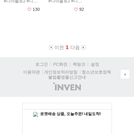
#디아블로2
#디아2
#레저렉션
#디아블로2
#AI
#움짤
#디아2
#GIF
#레저렉션
#CASSD2R
#AI
#표정
#D2R
#CA
#Di
130
92
이전
1
다음
로그인
PC화면
퀵링크
설정
청소년보호정책
이용약관
개인정보처리방침
▲
불법촬영물신고안내
(주)
인
벤