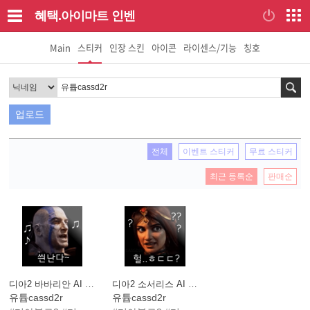
혜택.아이마트
인벤
Main
스티커
인장 스킨
아이콘
라이센스/기능
칭호
검색
업로드
전체
이벤트 스티커
무료 스티커
최근 등록순
판매순
디아2 바바리안 AI 표정
디아2 소서리스 AI 표정
유튭cassd2r
유튭cassd2r